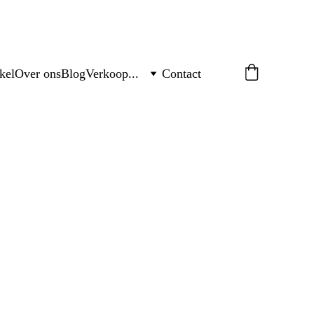
kel
Over ons
Blog
Verkoop...
Contact