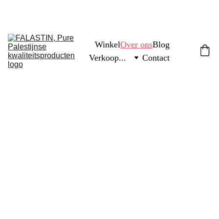
FREE PALESTINE
Winkel
Over ons
Blog
Verkoop...
Contact
Over ons