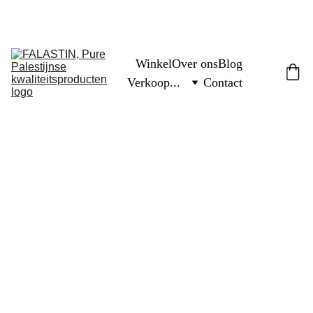
FREE PALESTINE
Winkel
Over ons
Blog
Verkoop...
Contact
6/30/2024
2 min lezen